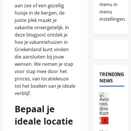
r
menu in
l
d
aan zee of een gezellig
4
w
u
o
menu
huisje in de bergen, de
i
i
o
instellingen.
Reizen
juiste plek maakt je
n
e
r
O
t
r
vakantie onvergetelijk. In
K
n
e
t
o
deze blogpost ontdek je
t
r
a
m
d
hoe je vakantiehuizen in
e
s
o
5
e
n
k
Griekenland kunt vinden
d
k
i
i
o
die aansluiten bij jouw
Algemeen
d
n
e
:
H
e
wensen. We nemen je stap
N
z
o
o
v
e
e
voor stap mee door het
n
e
TRENDING
e
r
n
t
proces, van locatiekeuze
v
e
NEWS
j
:
1
d
i
tot het boeken van je ideale
l
a
a
e
n
z
:
verblijf.
l
k
Reizen
d
i
G
l
d
A
j
j
e
e
e
Bepaal je
v
e
d
n
s
s
o
h
i
i
w
c
n
ideale locatie
e
g
e
2
a
h
t
t
h
t
t
o
u
p
e
v