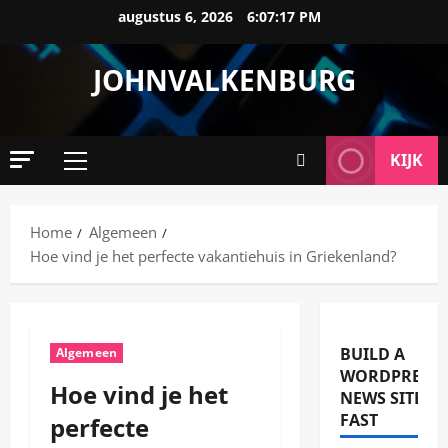
Ga
augustus 6, 2026
6:07:17 PM
naar
de
JOHNVALKENBURG
inhoud
KIJK
Primair
menu
Home
Algemeen
Hoe vind je het perfecte vakantiehuis in Griekenland?
BUILD A
Algemeen
WORDPRESS
Hoe vind je het
NEWS SITE
FAST
perfecte