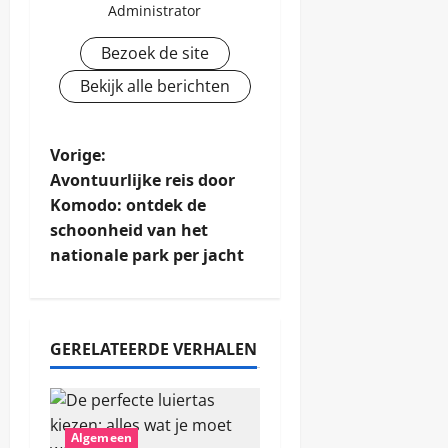
Administrator
Bezoek de site
Bekijk alle berichten
B
Vorige:
Avontuurlijke reis door
e
Komodo: ontdek de
schoonheid van het
r
nationale park per jacht
i
c
GERELATEERDE VERHALEN
h
t
Algemeen