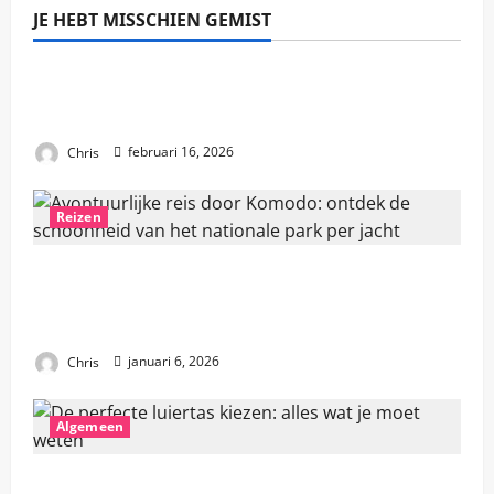
JE HEBT MISSCHIEN GEMIST
Algemeen
Hoe vind je het perfecte vakantiehuis in
Griekenland?
Chris
februari 16, 2026
Reizen
Avontuurlijke reis door Komodo: ontdek de
schoonheid van het nationale park per
jacht
Chris
januari 6, 2026
Algemeen
De perfecte luiertas kiezen: alles wat je