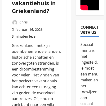
vakantiehuis in
Griekenland?
Chris
CONNECT
Reizen
februari 16, 2026
WITH US
A
3 minuten lezen
v
o
Sociaal
Griekenland, met zijn
n
2
menu is
adembenemende eilanden,
t
niet
u
historische schatten en
Algemeen
u
ingesteld.
zonovergoten stranden, is
D
r
Je moet
een droombestemming
e
l
p
een menu
i
voor velen. Het vinden van
e
j
maken en
het perfecte vakantiehuis
3
r
k
het
kan echter een uitdaging
f
e
Zonvakant
e
toewijzen
r
zijn gezien de overvloed
O
c
e
aan
aan keuzes. Of je nu op
v
t
i
sociaal
e
zoek bent naar een villa
e
s