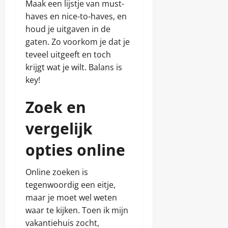
Maak een lijstje van must-
g
januari
v
z
o
februari
e
h
a
6,
haves en nice-to-haves, en
o
e
16,
i
e
n
2026
n
t
houd je uitgaven in de
2026
d
d
Z
,
w
v
gaten. Zo voorkom je dat je
e
u
c
e
a
n
i
teveel uitgeeft en toch
u
t
n
d
l
e
krijgt wat je wilt. Balans is
h
-
t
n
Chris
e
key!
A
u
t
f
u
n
juni
Chris
Zoek en
r
r
a
8,
i
e
t
2025
k
juni
n
vergelijk
i
a
8,
c
o
:
2025
o
opties online
n
t
m
a
i
f
l
p
o
Online zoeken is
e
s
r
p
tegenwoordig een eitje,
e
t
a
maar je moet wel weten
n
r
b
waar te kijken. Toen ik mijn
k
Chris
e
vakantiehuis zocht,
p
z