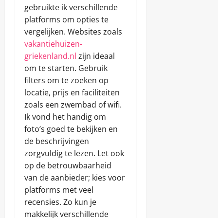
e
gebruikte ik verschillende
juni
i
r
8,
e
platforms om opties te
j
2025
n
vergelijken. Websites zoals
a
s
c
vakantiehuizen-
w
h
a
griekenland.nl
zijn ideaal
t
a
om te starten. Gebruik
r
filters om te zoeken op
d
Chris
locatie, prijs en faciliteiten
i
g
januari
zoals een zwembad of wifi.
h
6,
Ik vond het handig om
e
2026
foto’s goed te bekijken en
d
e
de beschrijvingen
n
zorgvuldig te lezen. Let ook
op de betrouwbaarheid
Chris
van de aanbieder; kies voor
platforms met veel
juni
8,
recensies. Zo kun je
2025
makkelijk verschillende