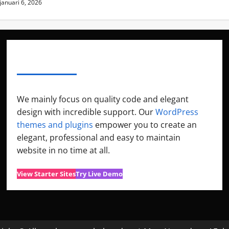
januari 6, 2026
ABOUT AF THEMES
We mainly focus on quality code and elegant
design with incredible support. Our
WordPress
themes and plugins
empower you to create an
elegant, professional and easy to maintain
website in no time at all.
View Starter Sites
Try Live Demo