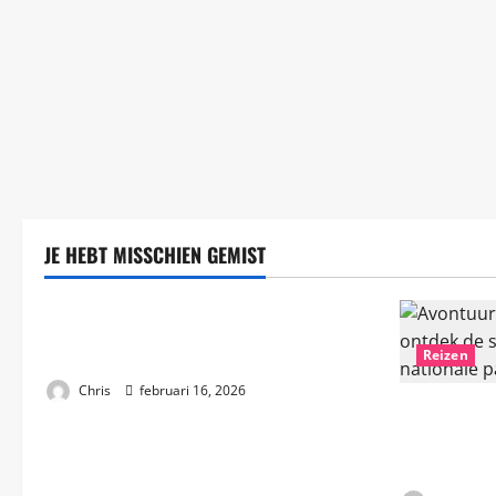
JE HEBT MISSCHIEN GEMIST
Algemeen
Hoe vind je het perfecte vakantiehuis in
Griekenland?
Reizen
Chris
februari 16, 2026
Avontuurlij
de schoonhe
per jacht