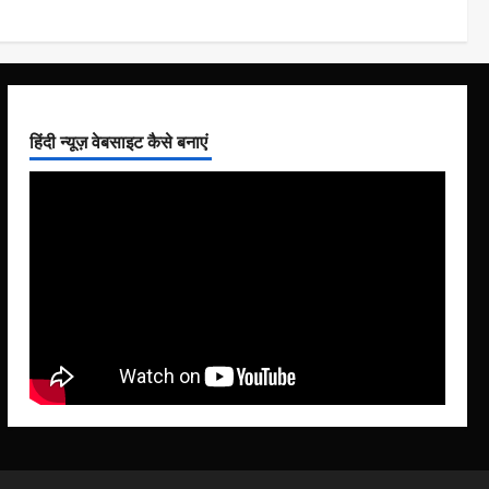
Zonvakantie
Overwinteren in Nerja: Geniet
van zon, cultuur en comfort
Chris
juni 8, 2025
4
हिंदी न्यूज़ वेबसाइट कैसे बनाएं
Reizen
Ontdek de veelzijdigheid van
Zuid-Afrika: tips en
bezienswaardigheden
5
Chris
juni 8, 2025