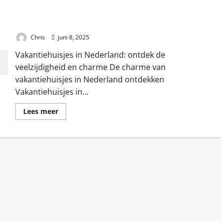
Vakantiehuisjes in Nederland: ontdek de veelzijdigheid en
charme
Chris
juni 8, 2025
Vakantiehuisjes in Nederland: ontdek de
veelzijdigheid en charme De charme van
vakantiehuisjes in Nederland ontdekken
Vakantiehuisjes in...
Lees
Lees meer
meer
over
Vakantiehuisjes
in
Nederland:
ontdek
de
veelzijdigheid
en
charme