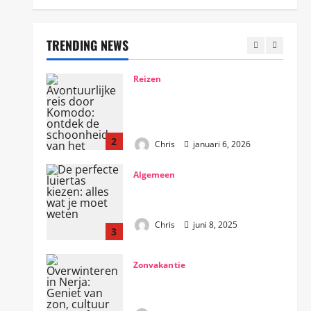
Reizen
Avontuurlijke reis door Komodo:
ontdek de schoonheid van het
TRENDING NEWS
nationale park per jacht
2
Chris
januari 6, 2026
Algemeen
De perfecte luiertas kiezen: alles
wat je moet weten
Chris
juni 8, 2025
3
Zonvakantie
Overwinteren in Nerja: Geniet
van zon, cultuur en comfort
Chris
juni 8, 2025
4
Reizen
Ontdek de veelzijdigheid van
Zuid-Afrika: tips en