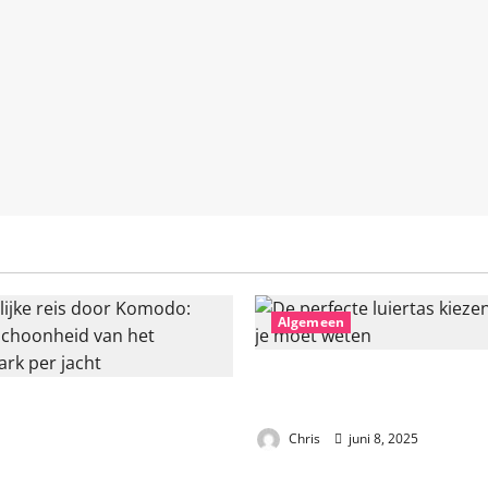
Algemeen
De perfecte luiertas kiezen: a
ke reis door Komodo: ontdek
moet weten
id van het nationale park
Chris
juni 8, 2025