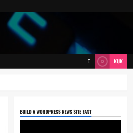
KIJK
Reizen
Avontuurlijke reis door Komodo:
ontdek de schoonheid van het
nationale park per jacht
2
Chris
januari 6, 2026
BUILD A WORDPRESS NEWS SITE FAST
Algemeen
De perfecte luiertas kiezen: alles
wat je moet weten