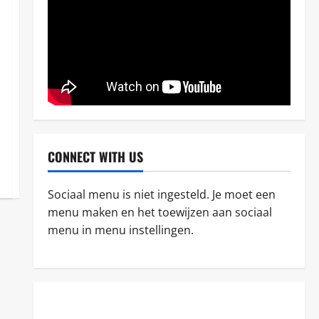
Chris
juni 8, 2025
3
Zonvakantie
Overwinteren in Nerja: Geniet
van zon, cultuur en comfort
Chris
juni 8, 2025
4
Reizen
CONNECT WITH US
Ontdek de veelzijdigheid van
Zuid-Afrika: tips en
bezienswaardigheden
Sociaal menu is niet ingesteld. Je moet een
5
Chris
juni 8, 2025
menu maken en het toewijzen aan sociaal
menu in menu instellingen.
Algemeen
Hoe vind je het perfecte
vakantiehuis in Griekenland?
Chris
februari 16, 2026
1