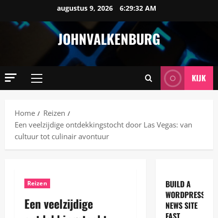
Ga
augustus 9, 2026
6:29:33 AM
naar
de
JOHNVALKENBURG
inhoud
KIJK
Primair
menu
Home
Reizen
Een veelzijdige ontdekkingstocht door Las Vegas: van
cultuur tot culinair avontuur
BUILD A
Reizen
WORDPRESS
Een veelzijdige
NEWS SITE
FAST