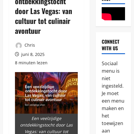
ontdekkingstocht
door Las Vegas: van
cultuur tot culinair
avontuur
CONNECT
Reizen
Chris
WITH US
A
juni 8, 2025
v
o
8 minuten lezen
Sociaal
n
2
menu is
t
u
niet
Algemeen
u
ingesteld.
D
r
Je moet
e
l
p
een menu
i
e
j
maken en
3
r
k
het
f
e
Een veelzijdige
Zonvakant
e
toewijzen
r
ontdekkingstocht door Las
O
c
e
aan
Vegas: van cultuur tot
v
t