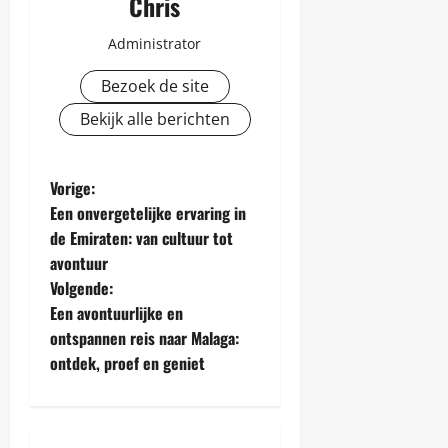
Chris
Administrator
Bezoek de site
Bekijk alle berichten
B
Vorige:
Een onvergetelijke ervaring in
e
de Emiraten: van cultuur tot
avontuur
r
Volgende:
i
Een avontuurlijke en
ontspannen reis naar Malaga:
c
ontdek, proef en geniet
h
t