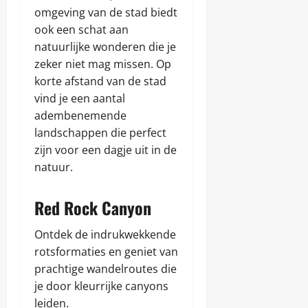
e
n
i
d
n
omgeving van de stad biedt
m
h
g
v
januari
z
o
februari
e
ook een schat aan
h
a
6,
o
e
i
16,
e
natuurlijke wonderen die je
n
n
2026
t
d
2026
d
Z
zeker niet mag missen. Op
,
w
v
e
u
c
e
korte afstand van de stad
a
n
i
u
t
n
vind je een aantal
d
l
e
h
-
adembenemende
t
n
Chris
e
A
u
landschappen die perfect
t
f
u
n
juni
zijn voor een dagje uit in de
Chris
r
r
a
8,
i
natuur.
e
t
2025
k
juni
n
i
a
c
8,
o
Red Rock Canyon
:
o
2025
n
t
m
a
i
f
Ontdek de indrukwekkende
l
p
o
e
rotsformaties en geniet van
s
r
p
prachtige wandelroutes die
e
t
a
n
je door kleurrijke canyons
r
b
leiden.
k
Chris