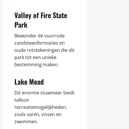
e
p
z
e
juni
i
Valley of Fire State
r
e
8,
j
Park
n
2025
a
s
c
w
Bewonder de vuurrode
h
a
t
zandsteenformaties en
a
oude rotstekeningen die dit
r
d
Chris
park tot een unieke
i
bestemming maken.
g
januari
h
6,
e
Lake Mead
2026
d
e
Dit enorme stuwmeer biedt
n
talloze
recreatiemogelijkheden,
Chris
zoals varen, vissen en
juni
zwemmen.
8,