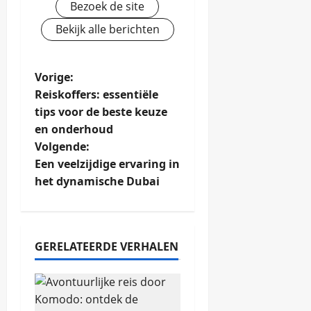
Bezoek de site
Bekijk alle berichten
B
Vorige:
Reiskoffers: essentiële
e
tips voor de beste keuze
en onderhoud
r
Volgende:
i
Een veelzijdige ervaring in
het dynamische Dubai
c
h
GERELATEERDE VERHALEN
t
n