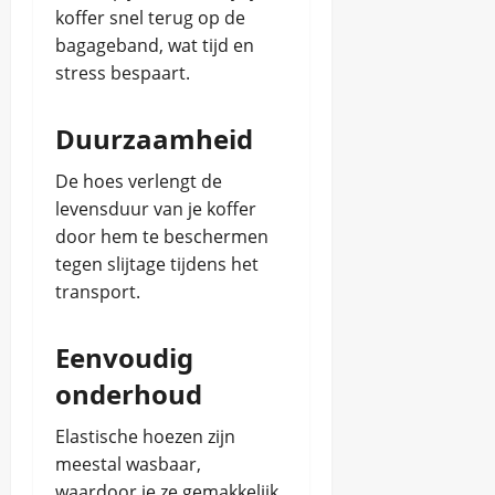
e
p
koffer snel terug op de
z
e
bagageband, wat tijd en
juni
i
r
8,
e
stress bespaart.
j
2025
n
a
s
c
w
Duurzaamheid
h
a
t
a
De hoes verlengt de
r
levensduur van je koffer
d
Chris
door hem te beschermen
i
g
januari
tegen slijtage tijdens het
h
6,
transport.
e
2026
d
e
Eenvoudig
n
onderhoud
Chris
Elastische hoezen zijn
juni
meestal wasbaar,
8,
waardoor je ze gemakkelijk