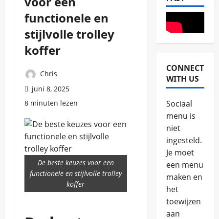
voor een
functionele en
stijlvolle trolley
koffer
CONNECT
Reizen
Chris
WITH US
A
juni 8, 2025
v
o
8 minuten lezen
Sociaal
n
2
menu is
t
niet
u
Algemeen
u
ingesteld.
D
r
Je moet
e
l
De beste keuzes voor een
p
een menu
i
e
functionele en stijlvolle trolley
j
maken en
3
r
k
koffer
het
f
e
Zonvakant
e
toewijzen
r
O
c
e
aan
v
t