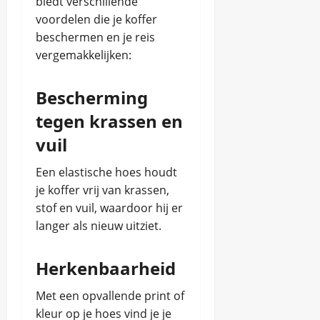
biedt verschillende
e
n
i
d
n
m
h
voordelen die je koffer
g
januari
v
z
o
februari
e
h
beschermen en je reis
a
6,
o
e
16,
i
e
n
2026
n
vergemakkelijken:
t
2026
d
d
Z
,
w
v
e
u
c
e
a
n
i
Bescherming
u
t
n
d
l
e
h
tegen krassen en
-
t
n
Chris
e
A
u
t
vuil
f
u
n
juni
Chris
r
r
a
8,
Een elastische hoes houdt
i
e
t
2025
k
juni
je koffer vrij van krassen,
n
i
a
8,
c
stof en vuil, waardoor hij er
o
:
2025
o
n
langer als nieuw uitziet.
t
m
a
i
f
l
p
o
e
Herkenbaarheid
s
r
p
e
t
a
Met een opvallende print of
n
r
b
kleur op je hoes vind je je
k
Chris