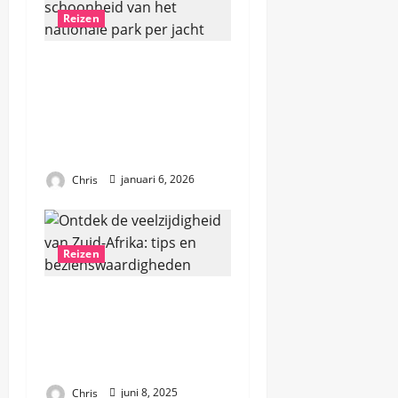
a
Reizen
v
Avontuurlijke reis door
i
Komodo: ontdek de
schoonheid van het
g
nationale park per
a
jacht
Chris
januari 6, 2026
t
i
Reizen
e
Ontdek de
veelzijdigheid van Zuid-
Afrika: tips en
bezienswaardigheden
Chris
juni 8, 2025