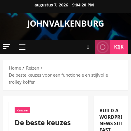
Ga
augustus 7, 2026
9:04:21 PM
naar
de
JOHNVALKENBURG
inhoud
KIJK
Primair
menu
Home
Reizen
De beste keuzes voor een functionele en stijlvolle
trolley koffer
BUILD A
Reizen
WORDPRESS
De beste keuzes
NEWS SITE
FAST