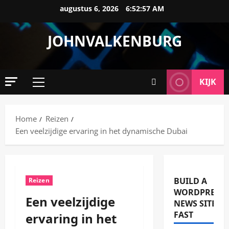
Ga
augustus 6, 2026
6:52:58 AM
naar
de
JOHNVALKENBURG
inhoud
KIJK
Primair
menu
Home
Reizen
Een veelzijdige ervaring in het dynamische Dubai
BUILD A
Reizen
WORDPRESS
Een veelzijdige
NEWS SITE
FAST
ervaring in het