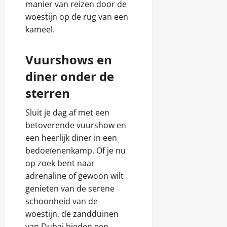
manier van reizen door de
e
juni
i
r
woestijn op de rug van een
8,
e
j
2025
n
kameel.
a
s
c
w
h
Vuurshows en
a
t
a
diner onder de
r
d
Chris
sterren
i
g
januari
Sluit je dag af met een
h
6,
betoverende vuurshow en
e
2026
d
een heerlijk diner in een
e
bedoeïenenkamp. Of je nu
n
op zoek bent naar
adrenaline of gewoon wilt
Chris
genieten van de serene
juni
schoonheid van de
8,
woestijn, de zandduinen
2025
van Dubai bieden een