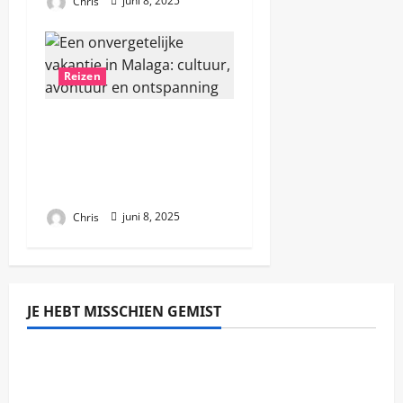
Chris
juni 8, 2025
Reizen
Een onvergetelijke
vakantie in Malaga:
cultuur, avontuur en
ontspanning
Chris
juni 8, 2025
JE HEBT MISSCHIEN GEMIST
Algemeen
Hoe vind je het perfecte vakantiehuis in
Griekenland?