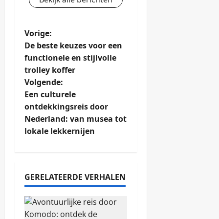
B
Vorige:
De beste keuzes voor een
e
functionele en stijlvolle
trolley koffer
r
Volgende:
i
Een culturele
ontdekkingsreis door
c
Nederland: van musea tot
lokale lekkernijen
h
t
n
GERELATEERDE VERHALEN
a