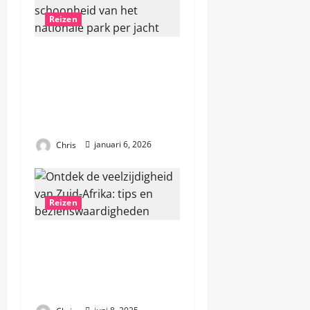
v
Reizen
i
Avontuurlijke reis door
g
Komodo: ontdek de
a
schoonheid van het
nationale park per
t
jacht
i
Chris
januari 6, 2026
e
Reizen
Ontdek de
veelzijdigheid van Zuid-
Afrika: tips en
bezienswaardigheden