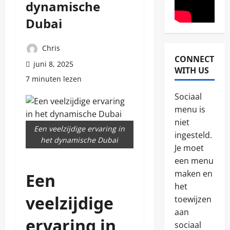
dynamische
Dubai
Chris
CONNECT
Reizen
juni 8, 2025
WITH US
A
7 minuten lezen
v
o
Sociaal
n
2
menu is
t
niet
u
Een veelzijdige ervaring in
Algemeen
u
ingesteld.
D
het dynamische Dubai
r
Je moet
e
l
p
een menu
i
e
j
maken en
Een
3
r
k
het
f
e
Zonvakant
veelzijdige
e
toewijzen
r
O
c
e
aan
v
t
i
ervaring in
sociaal
e
e
s